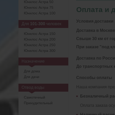
Юнилос Астра 50
Юнилос Астра 75
Оплата и 
Юнилос Астра 100
Условия доставки
Для
101-300
человек
Доставка в Москве
Юнилос Астра 150
Свыше 30 км от го
Юнилос Астра 200
Юнилос Астра 250
При заказе "под к
Юнилос Астра 300
Доставка по Росс
Назначение
До транспортных 
Для дома
Для дачи
Способы оплаты
Наша компания пред
Отвод воды
Безналичный ра
Самотечный
Принудительный
Оплата заказа ос
Наличный расче