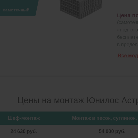
а:
самотечный
Цена п
(самотеч
«под клю
бесплатн
в предел
Все мод
Цены на монтаж Юнилос Аст
Шеф-монтаж
Монтаж в песок, суглинок,
24 630 руб.
54 000 руб.