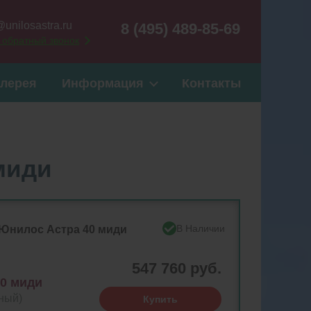
@unilosastra.ru
8 (495) 489-85-69
 обратный звонок
алерея
Информация
Контакты
миди
В Наличии
 Юнилос Астра 40 миди
547 760 руб.
40 миди
ный)
Купить