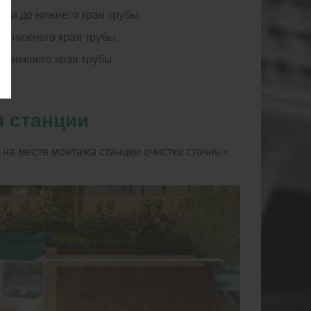
емли до нижнего края трубы.
 до нижнего края трубы.
до нижнего края трубы.
 станции
на месте монтажа станции очистки сточных