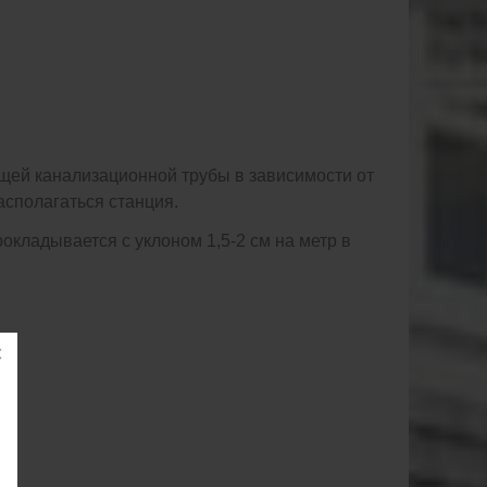
щей канализационной трубы в зависимости от
асполагаться станция.
кладывается с уклоном 1,5-2 см на метр в