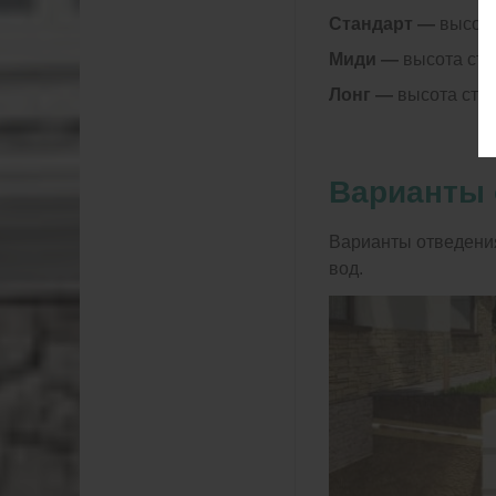
Стандарт —
высота 
Миди —
высота стан
Лонг —
высота стан
Варианты 
Варианты отведения
вод.