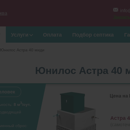
info
ква
Заказать
г
Услуги
Оплата
Подбор септика
Г
Юнилос Астра 40 миди
Юнилос Астра 40 
человек
Цена на
3
ьность:
8 м
/сут.
подводящей
Астра 
(самотеч
менный сброс: