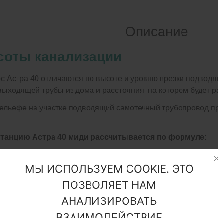
Описание
оты канализации
 Астра 40 отличаются по высоте и уровню врезки подводя
выходящей трубы из дома и расстояния, на котором будет р
льефе на участке подводящий самотечный трубопровод про
станцию Астра 40 миди рассчитывается по формуле:
подводящей канализационной трубы в станцию;
МЫ ИСПОЛЬЗУЕМ COOKIE. ЭТО
ия выходящей трубы из дома;
ПОЗВОЛЯЕТ НАМ
ома до станции Астра 40 миди.
АНАЛИЗИРОВАТЬ
тра 40 имеют три варианта врезки:
ВЗАИМОДЕЙСТВИЕ