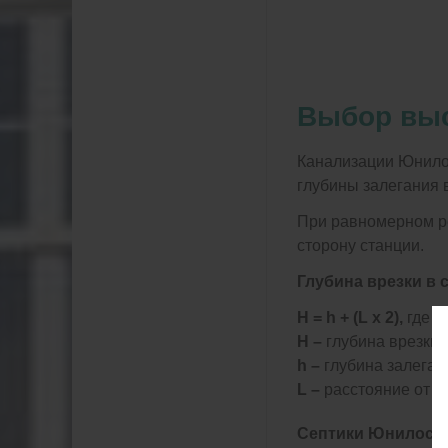
Выбор выс
Канализации Юнилос
глубины залегания 
При равномерном ре
сторону станции.
Глубина врезки в 
H = h + (L x 2),
где
H –
глубина врезки 
h –
глубина залеган
L –
расстояние от д
Септики Юнилос Ас