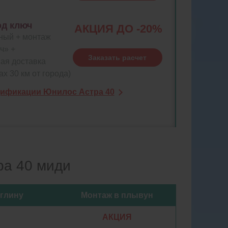
од ключ
АКЦИЯ ДО -20%
ный + монтаж
ч» +
Заказать расчет
ая доставка
ах 30 км от города)
ификации Юнилос Астра 40
ра 40 миди
 глину
Монтаж в плывун
АКЦИЯ