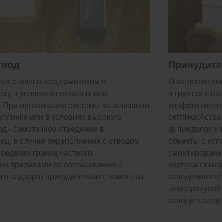
твод
Принудите
ых сточных вод самотеком в
Отведение оч
ц, в условиях песчаных или
в грунтах с в
. При организации системы канализации
коэффициентом
суглинке или в условиях высокого
септика Астра
од - самотечное отведение в
(в пределах у
ц, в случае переполнения с отводом
объекты с исп
пределах границ частного
смонтированно
 их пределами по согласованию с
корпусе станц
го надзора) принудительно с помощью
отведения вод
температурой 
отводить воду