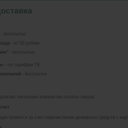
доставка
- бесплатно
рода
- от 50 руб/км
люч"
- бесплатно
ии
– по тарифам ТК
компаний
- бесплатно
лагает несколько вариантов оплаты заказа:
счет
уществляется за счет перечисления денежных средств с кар
т