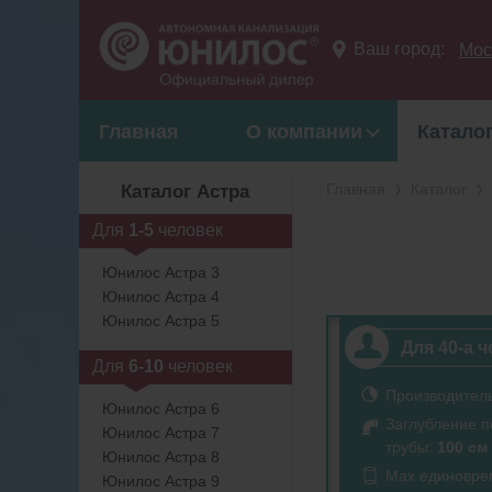
Ваш город:
Мос
Главная
О компании
Катало
Главная
Каталог
Каталог Астра
Для
1-5
человек
Юнилос Астра 3
Юнилос Астра 4
Юнилос Астра 5
Для 40-a 
Для
6-10
человек
Производител
Юнилос Астра 6
Заглубление 
Юнилос Астра 7
трубы:
100 см
Юнилос Астра 8
Max единовре
Юнилос Астра 9