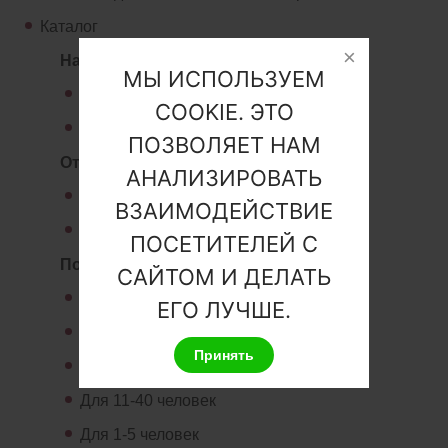
Каталог
Назначение
МЫ ИСПОЛЬЗУЕМ
Юнилос Астра для дома
COOKIE. ЭТО
Юнилос Астра для дачи
ПОЗВОЛЯЕТ НАМ
Отвод воды
АНАЛИЗИРОВАТЬ
Юнилос Астра самотечные
ВЗАИМОДЕЙСТВИЕ
Юнилос Астра принудительные
ПОСЕТИТЕЛЕЙ С
По количеству человек
САЙТОМ И ДЕЛАТЬ
Для 41-100 человек
ЕГО ЛУЧШЕ.
Для 101-300 человек
Принять
Для 6-10 человек
Для 11-40 человек
Для 1-5 человек