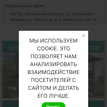
Юридический адрес
142701, Московская область, г.о. Ленинский, г.
Видное, ул. Ольховая, д. 3, помещ. 14, каб. 14
МЫ ИСПОЛЬЗУЕМ
Септики для частного дома Астра
COOKIE. ЭТО
ПОЗВОЛЯЕТ НАМ
АНАЛИЗИРОВАТЬ
ВЗАИМОДЕЙСТВИЕ
ПОСЕТИТЕЛЕЙ С
САЙТОМ И ДЕЛАТЬ
ЕГО ЛУЧШЕ.
Септики для дачи Астра
Принять