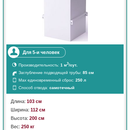
Для 5-и человек
3
Производительность:
1 м
/сут.
Заглубление подводящей трубы:
85 см
Max единовременный сброс:
250 л
Способ отвода:
самотечный
Длина:
103 см
Ширина:
112 см
Высота:
200 см
Вес:
250 кг