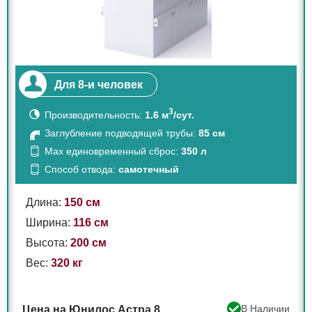
Для 8-и человек
3
Производительность:
1.6 м
/сут.
Заглубление подводящей трубы:
85 см
Max единовременный сброс:
350 л
Способ отвода:
самотечный
Длина:
150 см
Ширина:
116 см
Высота:
200 см
Вес:
320 кг
В Наличии
Цена на Юнилос Астра 8